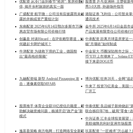
优配资 从冷门县到春节“抢房”: 客房价翻3
股查查 乒乓亚洲杯: 王楚钦新年
倍, 揭开乡村旅游的真实一面
秀3-0大胜, 孙逊场外指导
广盛配资 航宇微：公司没有应披露而未披
港陆证券 飞利信：公司暂未
露的并购或资产重组计划
通讯技术
东南配资 2025年6月14日鄂尔多斯市万家
金牛所 2025年6月14日金昌
惠农贸市场有限公司价格行情
产品发展有限责任公司价格行
创赢盘 对谈Hitcard：在IP依赖型赛道，如
中承配资 距离月球盖房更近一
何建起卡牌护城河？
秘“月壤砖”如何制成
牛津配资 为拯救下滑的工业，德国祭
中金宸大 币圈深陷熊市之际，
出“最高电价限额”
币”ETF上市潮来了，Solana 
接下来是DOGE币
九融配资端 新型 Android Pixnapping 攻
博兴优配 狂奔20天，全网“追赶”
击：逐像素窃取MFA码
牛来了 投资70亿美金，美国
厂开工
股票推手 体育企业获10亿授信总额度，帮
华泰优配 良品铺子新帅烧起“
助解决融资难问题，杨浦开启“政产金”新
联合秭归等7地，破局“零食+
模式
中兴证券 汇丰全球投资展望
美联储降息利好亚洲市场股票
逸富盈策略 南方电网：打造网络安全新范
玖富配资 “一匠难求”怎么破