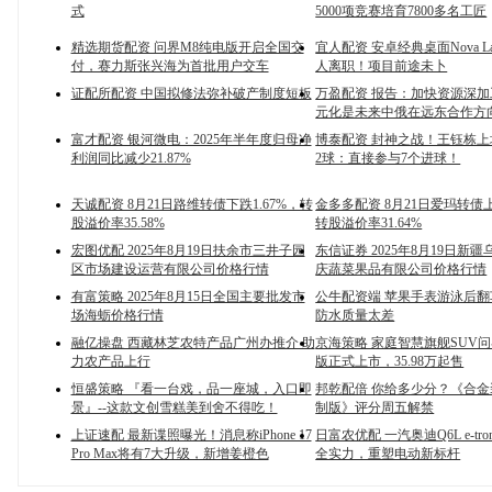
式
5000项竞赛培育7800多名工匠
精选期货配资 问界M8纯电版开启全国交
宜人配资 安卓经典桌面Nova La
付，赛力斯张兴海为首批用户交车
人离职！项目前途未卜
证配所配资 中国拟修法弥补破产制度短板
万盈配资 报告：加快资源深
元化是未来中俄在远东合作方
富才配资 银河微电：2025年半年度归母净
博泰配资 封神之战！王钰栋上
利润同比减少21.87%
2球：直接参与7个进球！
天诚配资 8月21日路维转债下跌1.67%，转
金多多配资 8月21日爱玛转债上
股溢价率35.58%
转股溢价率31.64%
宏图优配 2025年8月19日扶余市三井子园
东信证券 2025年8月19日新
区市场建设运营有限公司价格行情
庆蔬菜果品有限公司价格行情
有富策略 2025年8月15日全国主要批发市
公牛配资端 苹果手表游泳后翻
场海蛎价格行情
防水质量太差
融亿操盘 西藏林芝农特产品广州办推介 助
京海策略 家庭智慧旗舰SUV问
力农产品上行
版正式上市，35.98万起售
恒盛策略 『看一台戏，品一座城，入口即
邦乾配倍 你给多少分？《合金
景』--这款文创雪糕美到舍不得吃！
制版》评分周五解禁
上证速配 最新谍照曝光！消息称iPhone 17
日富农优配 一汽奥迪Q6L e-tr
Pro Max将有7大升级，新增姜橙色
全实力，重塑电动新标杆