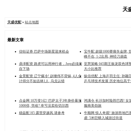
天盛
天盛优配
»
站点地图
最新文章
信钰证券 巴萨中场新星迎来机会
宝牛配 超级1000赛痛失金牌,
峰不在, 1-2出局, 神经刀崩盘
鼎泽配资 路虎可以用神行者，Jeep必须亲
至慧策略 045期王振龙双色球
自下场
大小比推荐
金景配资 辽宁爆冷! 赵继伟不背锅, 4人合
纵信优配 上海乒羽主任: 孙颖
计得分不如吉林1人, 乌戈认错
乒乓球技术发展 历史地位高
点金网 10万变1亿! 巴萨太子3年身价暴涨
鸿满仓 长沙加时险胜巴西! 女
1000倍, 凭啥? 幸亏没卖给切尔西
服南美劲旅
稳益配 H5 露营穿越风 请参考
牛顺网 惊人奇观! 旅游胜地巴
虐: 5米巨蟒入城游过街道